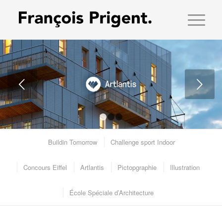
Suivant
1
2
3
Buildin Tomorrow
Challenge sport Indoor
Concours Eiffel
Artlantis
Pictopgraphie
Illustration
École Spéciale d’Architecture